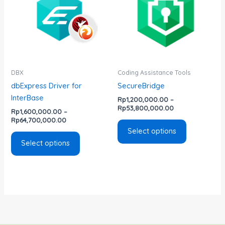
Rp64,700,000.00
Rp53,800,000.
multiple
multiple
variants.
variants.
The
The
options
options
may
may
be
be
DBX
Coding Assistance Tools
chosen
chosen
dbExpress Driver for
SecureBridge
on
on
InterBase
Rp
1,200,000.00
–
the
the
Rp
53,800,000.00
Rp
1,600,000.00
–
product
product
Rp
64,700,000.00
page
page
Select options
Select options