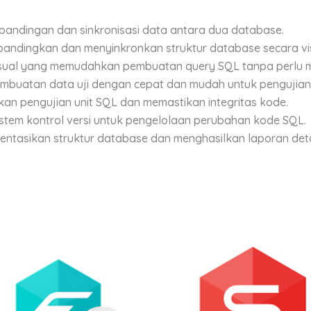
bandingan dan sinkronisasi data antara dua database.
andingkan dan menyinkronkan struktur database secara vis
 visual yang memudahkan pembuatan query SQL tanpa perlu m
mbuatan data uji dengan cepat dan mudah untuk penguji
kan pengujian unit SQL dan memastikan integritas kode.
sistem kontrol versi untuk pengelolaan perubahan kode SQL.
entasikan struktur database dan menghasilkan laporan deta
Price
This
This
range:
product
product
Rp2,300,000.00
through
has
has
Rp77,500,000.00
multiple
multiple
variants.
variants.