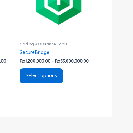
The
options
may
be
chosen
on
Coding Assistance Tools
the
SecureBridge
product
.00
Rp
1,200,000.00
–
Rp
53,800,000.00
page
Select options