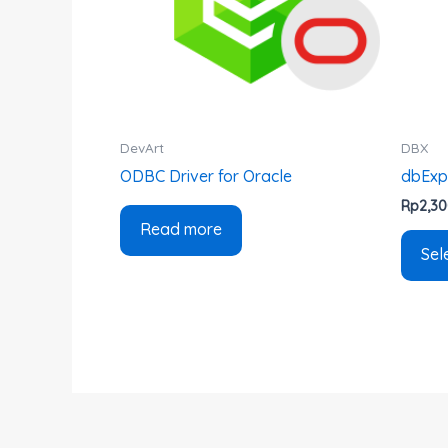
DevArt
DBX
ODBC Driver for Oracle
dbExpr
Rp
2,3
Read more
Sel