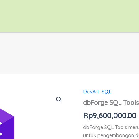
DevArt
,
SQL
dbForge
SQL
dbForge SQL Tools
Tools
quantity
Rp
9,600,000.00
dbForge SQL Tools mer
untuk pengembangan dan