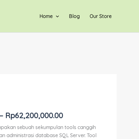
through
Rp62,200,000.00
Home
Blog
Our Store
Price
range:
–
Rp
62,200,000.00
Rp9,600,000.00
upakan sebuah sekumpulan tools canggih
through
 administrasi database SQL Server. Tool