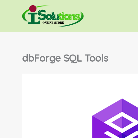
Skip
to
content
dbForge SQL Tools