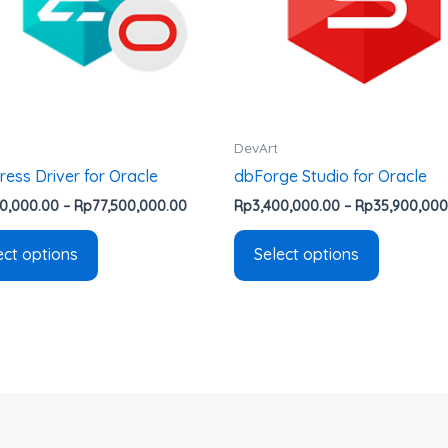
The
The
options
options
may
may
be
be
chosen
chosen
on
on
DevArt
the
the
ess Driver for Oracle
dbForge Studio for Oracle
product
product
00,000.00
–
Rp
77,500,000.00
Rp
3,400,000.00
–
Rp
35,900,000
page
page
ect options
Select options