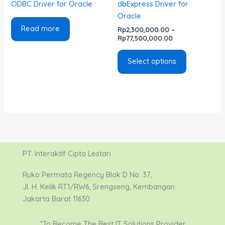
ODBC Driver for Oracle
dbExpress Driver for
on
Oracle
the
Read more
Rp
2,300,000.00
–
product
Rp
77,500,000.00
page
Select options
PT. Interaktif Cipta Lestari
Ruko Permata Regency Blok D No. 37,
Jl. H. Kelik RT1/RW6, Srengseng, Kembangan
Jakarta Barat 11630
“To Become The Best IT Solutions Provider