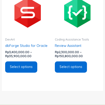
has
has
through
through
Rp35,900,000.00
Rp150,800,00
multiple
multiple
variants.
variants.
The
The
options
options
may
may
be
be
DevArt
Coding Assistance Tools
chosen
chosen
dbForge Studio for Oracle
Review Assistant
on
on
Rp
3,400,000.00
–
Rp
2,300,000.00
–
the
the
Rp
35,900,000.00
Rp
150,800,000.00
product
product
page
page
Select options
Select options