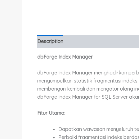
Description
Additional information
dbForge Index Manager
dbForge Index Manager menghadirkan perba
mengumpulkan statistik fragmentasi indek
membangun kembali dan mengatur ulang ind
dbForge Index Manager for SQL Server akan
Fitur Utama:
Dapatkan wawasan menyeluruh ten
Perbaiki fragmentasi indeks berda