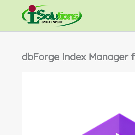
Skip
to
content
dbForge Index Manager f