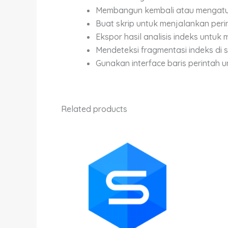
Membangun kembali atau mengatu
Buat skrip untuk menjalankan per
Ekspor hasil analisis indeks untuk
Mendeteksi fragmentasi indeks di 
Gunakan interface baris perintah 
Related products
Price
This
range:
product
Rp400,000.00
through
has
Rp21,700,000.0
multiple
variants.
The
options
may