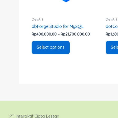
be
chosen
on
DevArt
DevArt
the
dbForge Studio for MySQL
dotCo
product
Rp
400,000.00
–
Rp
21,700,000.00
Rp
1,60
page
Select options
Sel
PT. Interaktif Cipta Lestari