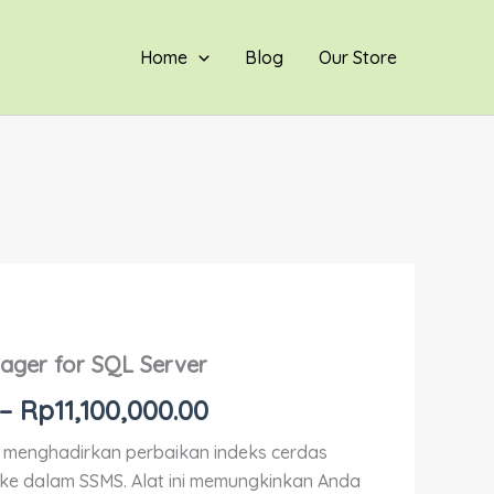
through
Rp11,100,000.00
Home
Blog
Our Store
Price
ager for SQL Server
range:
–
Rp
11,100,000.00
Rp2,700,000.00
 menghadirkan perbaikan indeks cerdas
through
 ke dalam SSMS. Alat ini memungkinkan Anda