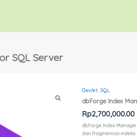
or SQL Server
DevArt
,
SQL
dbForge
Index
dbForge Index Man
Manager
for
Rp
2,700,000.00
SQL
Server
dbForge Index Manager
quantity
dan fragmentasi indeks