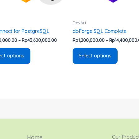
be
be
chosen
chosen
on
on
DevArt
the
the
nnect for PostgreSQL
dbForge SQL Complete
product
product
0,000.00
–
Rp
43,600,000.00
Rp
1,200,000.00
–
Rp
14,400,000
page
page
ect options
Select options
Home
Our Produc