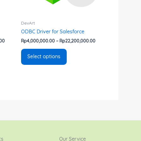
be
chosen
on
DevArt
the
ODBC Driver for Salesforce
product
.00
Rp
4,000,000.00
–
Rp
22,200,000.00
page
Select options
ts
Our Service