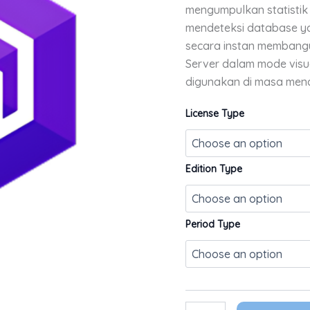
mengumpulkan statistik
mendeteksi database y
secara instan membang
Server dalam mode visu
digunakan di masa men
License Type
Edition Type
Period Type