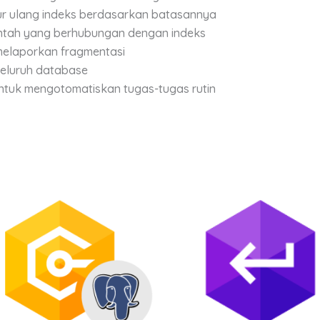
r ulang indeks berdasarkan batasannya
intah yang berhubungan dengan indeks
 melaporkan fragmentasi
seluruh database
untuk mengotomatiskan tugas-tugas rutin
Price
This
This
range:
product
product
Rp1,600,000.00
through
has
has
0
Rp43,600,000.00
multiple
multiple
variants.
variants.
The
The
options
options
may
may