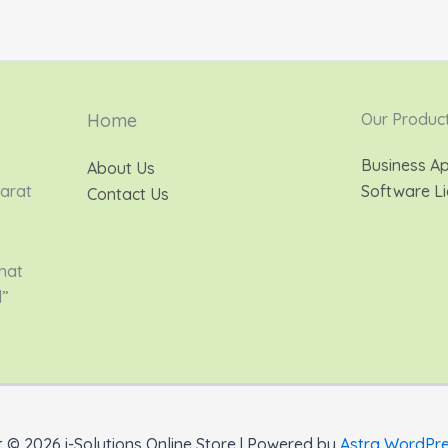
Home
Our Produc
Business Ap
About Us
Barat
Software Li
Contact Us
hat
d”
 © 2026 i-Solutions Online Store | Powered by
Astra WordPr