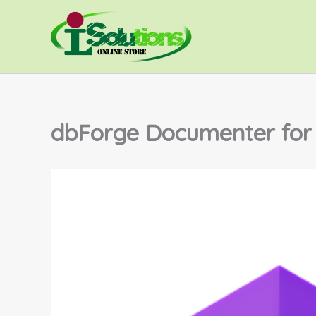
Skip
to
content
dbForge Documenter for