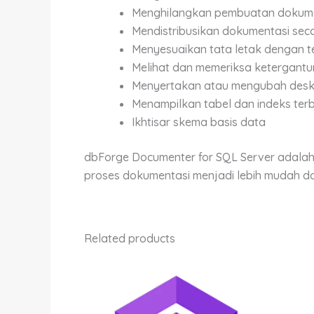
Menghilangkan pembuatan dokume
Mendistribusikan dokumentasi seca
Menyesuaikan tata letak dengan 
Melihat dan memeriksa ketergantu
Menyertakan atau mengubah deskr
Menampilkan tabel dan indeks ter
Ikhtisar skema basis data
dbForge Documenter for SQL Server adalah 
proses dokumentasi menjadi lebih mudah da
Related products
Price
This
range:
product
Rp9,600,000.
through
has
Rp62,200,000