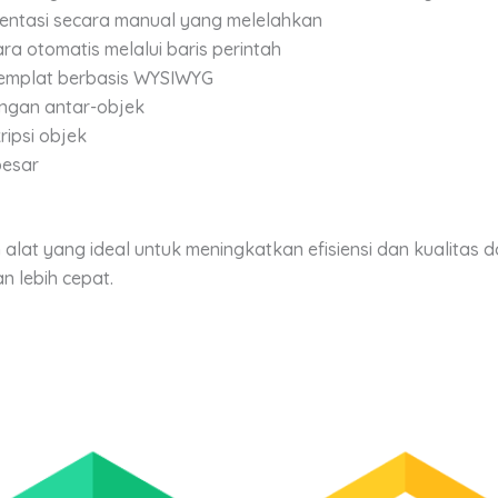
ntasi secara manual yang melelahkan
ra otomatis melalui baris perintah
templat berbasis WYSIWYG
ngan antar-objek
ipsi objek
besar
alat yang ideal untuk meningkatkan efisiensi dan kualita
n lebih cepat.
Price
This
This
range:
product
product
00
Rp3,600,000.00
through
has
has
.00
Rp69,100,000.00