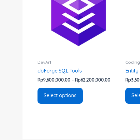
multiple
variants.
The
options
may
be
chosen
on
DevArt
Coding
the
dbForge SQL Tools
Entity
product
Rp
9,600,000.00
–
Rp
62,200,000.00
Rp
3,60
page
Select options
Sel