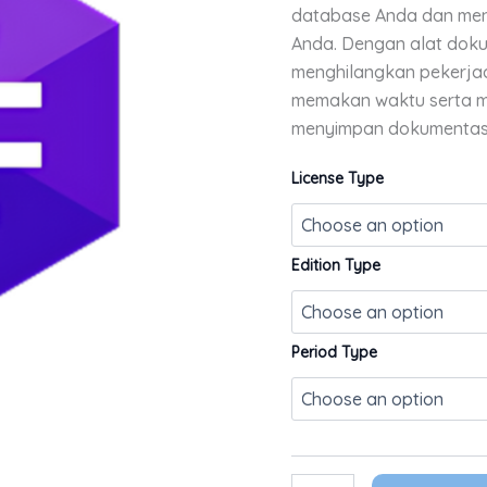
database Anda dan men
Anda. Dengan alat dok
menghilangkan pekerj
memakan waktu serta m
menyimpan dokumentasi
License Type
Edition Type
Period Type