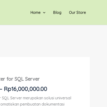
through
Rp16,000,000.00
Home
Blog
Our Store
Price
r for SQL Server
range:
–
Rp
16,000,000.00
Rp3,800,000.00
 SQL Server merupakan solusi universal
through
omatiskan pembuatan dokumentasi