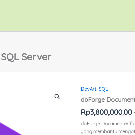
 SQL Server
DevArt
,
SQL
dbForge
Documenter
dbForge Documente
for
SQL
Rp
3,800,000.00
Server
quantity
dbForge Documenter for
yang membantu mengot