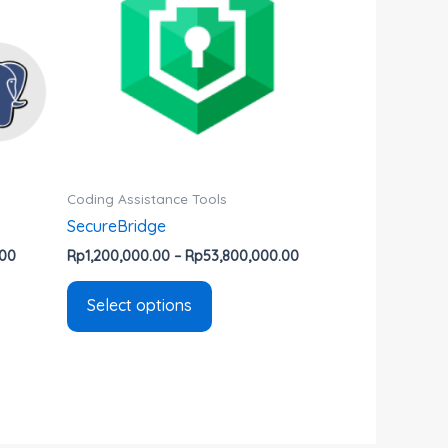
multiple
variants.
The
options
may
be
chosen
on
Coding Assistance Tools
the
SecureBridge
product
.00
Rp
1,200,000.00
–
Rp
53,800,000.00
page
Select options