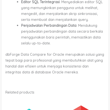
Editor SQL Terintegrasi
: Menyediakan editor SQL
yang memungkinkan pengguna untuk melihat,
mengedit, dan menjalankan skrip sinkronisasi,
serta membuat dan menjalankan query.
Penjadwalan Perbandingan Data
: Mendukung
penjadwalan perbandingan data secara berkala
menggunakan baris perintah, memastikan data
selalu up-to-date.
dbForge Data Compare for Oracle merupakan solusi yang
tepat bagi para profesional yang membutuhkan alat yang
handal dan efisien untuk menjaga konsistensi dan
integritas data di database Oracle mereka.
Related products
Price
Price
This
This
range:
range:
product
product
Rp1,600,000.00
Rp3,400,000.00