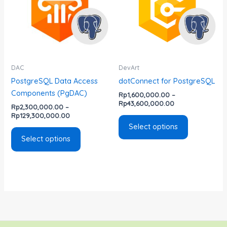
multiple
multiple
variants.
variants.
The
The
options
options
may
may
be
be
DAC
DevArt
chosen
chosen
PostgreSQL Data Access
dotConnect for PostgreSQL
on
on
Components (PgDAC)
Rp
1,600,000.00
–
the
the
Rp
43,600,000.00
Rp
2,300,000.00
–
product
product
Rp
129,300,000.00
page
page
Select options
Select options