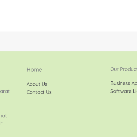
Home
Our Produc
Business Ap
About Us
Barat
Software Li
Contact Us
hat
d”