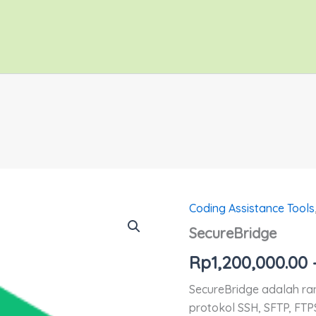
Coding Assistance Tools
Kuantitas
SecureBridge
SecureBridge
Rp
1,200,000.00
SecureBridge adalah ra
protokol SSH, SFTP, FT