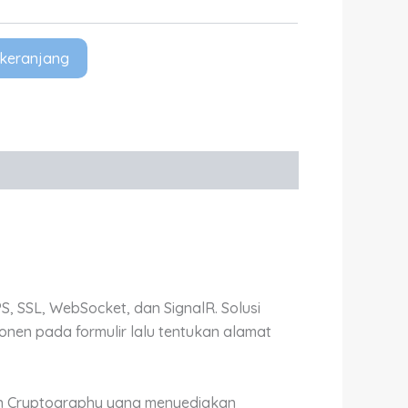
keranjang
, SSL, WebSocket, dan SignalR. Solusi
n pada formulir lalu tentukan alamat
san Cryptography yang menyediakan