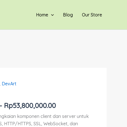
hingga
Rp53,800,000.00
Home
Blog
Our Store
,
DevArt
Rentang
harga:
–
Rp
53,800,000.00
Rp1,200,000.00
ngkaian komponen client dan server untuk
hingga
PS, HTTP/HTTPS, SSL, WebSocket, dan