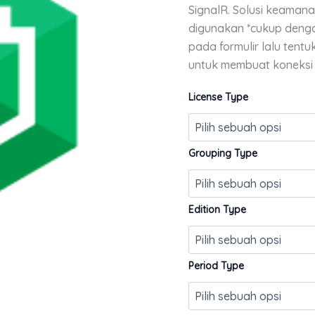
SignalR. Solusi keaman
digunakan *cukup den
pada formulir lalu tent
untuk membuat koneksi
License Type
Grouping Type
Edition Type
Period Type