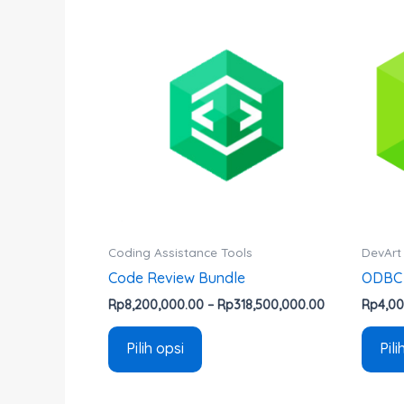
Rentang
Produk
harga:
ini
Rp8,200,000
hingga
memiliki
Rp318,500,0
beberapa
varian.
Pilihan
ini
dapat
diambil
di
halaman
Coding Assistance Tools
DevArt
produk
Code Review Bundle
ODBC D
Rp
8,200,000.00
–
Rp
318,500,000.00
Rp
4,0
Pilih opsi
Pili