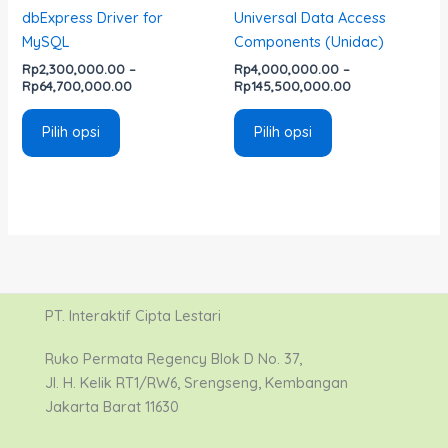
di
di
dbExpress Driver for
Universal Data Access
halaman
halaman
MySQL
Components (Unidac)
produk
produk
Rp
2,300,000.00
–
Rp
4,000,000.00
–
Rp
64,700,000.00
Rp
145,500,000.00
Pilih opsi
Pilih opsi
PT. Interaktif Cipta Lestari
Ruko Permata Regency Blok D No. 37,
Jl. H. Kelik RT1/RW6, Srengseng, Kembangan
Jakarta Barat 11630