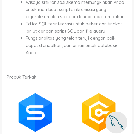
Wisaya sinkronisasi skema memungkinkan Anda
untuk membuat script sinkronisasi yang
digerakkan oleh standar dengan opsi tambahan
Editor SQL terintegrasi untuk pekerjaan tingkat
lanjut dengan script SQL dan file query
Fungsionalitas yang telah teruji dengan baik,
dapat diandalkan, dan aman untuk database
Anda.
Produk Terkait
Rentang
Rentang
Produk
Produk
harga:
harga:
ini
ini
Rp400,000.00
Rp1,600,000.00
memiliki
memiliki
hingga
hingga
Rp21,700,000.00
Rp43,600,000.0
beberapa
beberapa
varian.
varian.
Pilihan
Pilihan
ini
ini