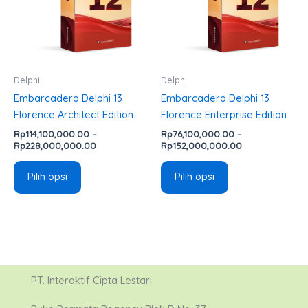
varian.
varian.
Pilihan
Pilihan
ini
ini
dapat
dapat
diambil
diambil
Delphi
Delphi
di
di
Embarcadero Delphi 13
Embarcadero Delphi 13
halaman
halaman
Florence Architect Edition
Florence Enterprise Edition
produk
produk
Rp
114,100,000.00
–
Rp
76,100,000.00
–
Rp
228,000,000.00
Rp
152,000,000.00
Pilih opsi
Pilih opsi
PT. Interaktif Cipta Lestari