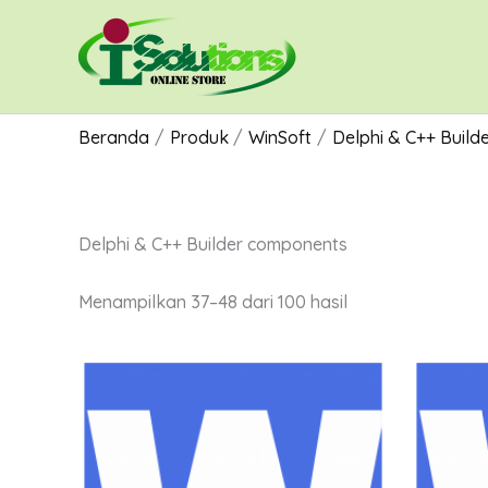
Lewati
ke
konten
Beranda
Produk
WinSoft
Delphi & C++ Buil
Delphi & C++ Builder components
Menampilkan 37–48 dari 100 hasil
Rentang
Produk
harga:
ini
Rp1,200,000.00
hingga
memiliki
Rp5,200,000.00
beberapa