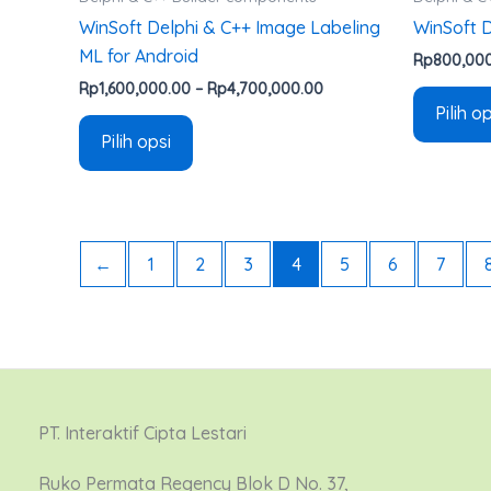
WinSoft Delphi & C++ Image Labeling
WinSoft D
ML for Android
Rp
800,00
Rp
1,600,000.00
–
Rp
4,700,000.00
Pilih o
Pilih opsi
←
1
2
3
4
5
6
7
PT. Interaktif Cipta Lestari
Ruko Permata Regency Blok D No. 37,