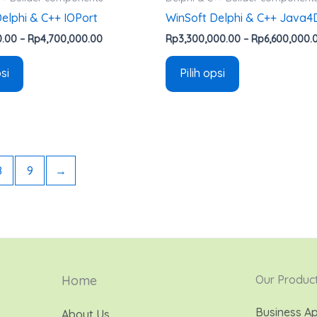
elphi & C++ IOPort
WinSoft Delphi & C++ Java4
0.00
–
Rp
4,700,000.00
Rp
3,300,000.00
–
Rp
6,600,000.
psi
Pilih opsi
8
9
→
Home
Our Produc
Business Ap
About Us