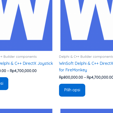
varian.
varian.
Pilihan
Pilihan
ini
ini
dapat
dapat
diambil
diambil
di
di
halaman
halaman
produk
produk
++ Builder components
Delphi & C++ Builder component
elphi & C++ DirectX Joystick
WinSoft Delphi & C++ DirectX
for FireMonkey
0.00
–
Rp
4,700,000.00
Rp
800,000.00
–
Rp
4,700,000.0
psi
Pilih opsi
Rentang
Produk
Produk