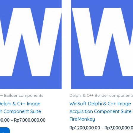
harga:
ini
ini
Rp1,200,000.00
hingga
memiliki
memiliki
Rp7,000,000.00
beberapa
beberapa
varian.
varian.
Pilihan
Pilihan
ini
ini
dapat
dapat
diambil
diambil
di
di
halaman
halaman
produk
produk
++ Builder components
Delphi & C++ Builder component
Delphi & C++ Image
WinSoft Delphi & C++ Image
on Component Suite
Acquisition Component Suite 
FireMonkey
00.00
–
Rp
7,000,000.00
Rp
1,200,000.00
–
Rp
7,000,000.