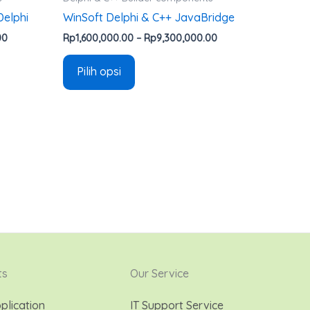
Delphi
WinSoft Delphi & C++ JavaBridge
00
Rp
1,600,000.00
–
Rp
9,300,000.00
Pilih opsi
ts
Our Service
plication
IT Support Service