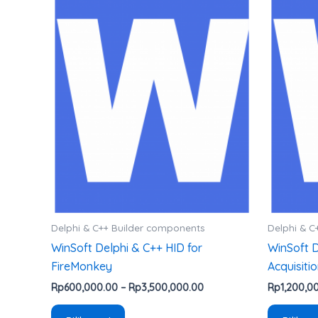
harga:
ini
Rp600,000.00
hingga
memiliki
Rp3,500,000.00
beberapa
varian.
Pilihan
ini
dapat
diambil
di
halaman
produk
Delphi & C++ Builder components
Delphi & C
WinSoft Delphi & C++ HID for
WinSoft 
FireMonkey
Acquisiti
Rp
600,000.00
–
Rp
3,500,000.00
Rp
1,200,0