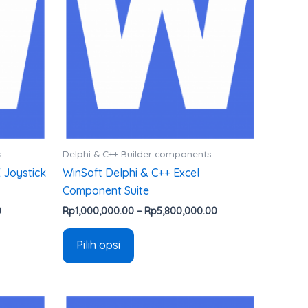
varian.
Pilihan
ini
dapat
diambil
di
halaman
produk
s
Delphi & C++ Builder components
 Joystick
WinSoft Delphi & C++ Excel
Component Suite
0
Rp
1,000,000.00
–
Rp
5,800,000.00
Pilih opsi
Rentang
Rentang
Produk