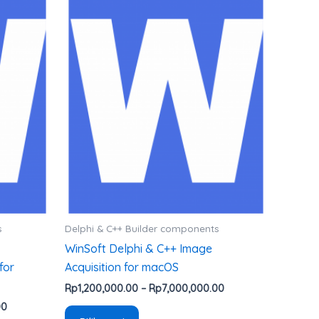
harga:
harga:
ini
Rp1,200,000.00
Rp1,200,000.00
hingga
hingga
memiliki
Rp7,000,000.00
Rp7,000,000.00
beberapa
varian.
Pilihan
ini
dapat
diambil
di
halaman
produk
s
Delphi & C++ Builder components
WinSoft Delphi & C++ Image
for
Acquisition for macOS
Rp
1,200,000.00
–
Rp
7,000,000.00
00