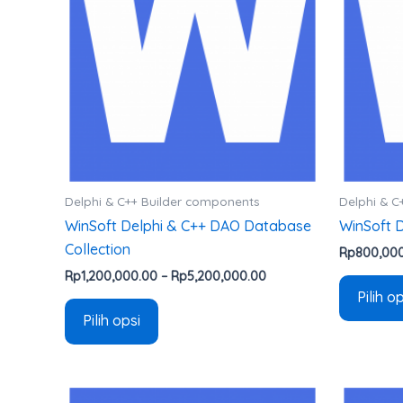
varian.
Pilihan
ini
dapat
diambil
di
halaman
produk
Delphi & C++ Builder components
Delphi & C
WinSoft Delphi & C++ DAO Database
WinSoft D
Collection
Rp
800,00
Rp
1,200,000.00
–
Rp
5,200,000.00
Pilih o
Pilih opsi
Rentang
Produk