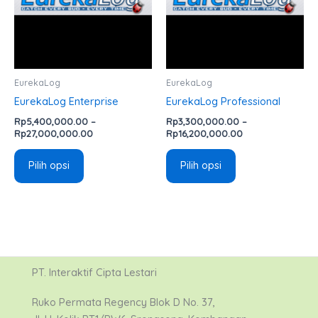
varian.
varian.
Pilihan
Pilihan
ini
ini
dapat
dapat
diambil
diambil
EurekaLog
EurekaLog
di
di
EurekaLog Enterprise
EurekaLog Professional
halaman
halaman
Rp
5,400,000.00
–
Rp
3,300,000.00
–
produk
produk
Rp
27,000,000.00
Rp
16,200,000.00
Pilih opsi
Pilih opsi
PT. Interaktif Cipta Lestari
Ruko Permata Regency Blok D No. 37,